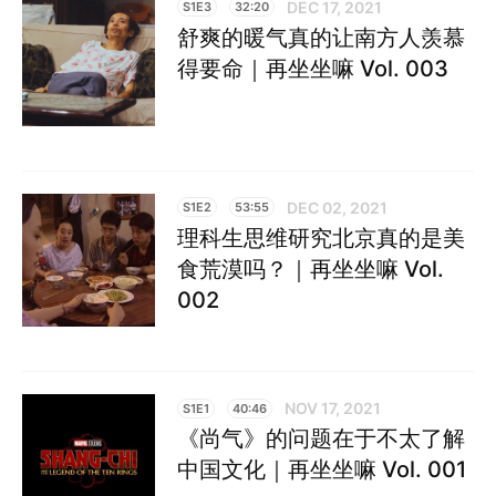
DEC 17, 2021
S1E3
32:20
舒爽的暖气真的让南方人羡慕
得要命｜再坐坐嘛 Vol. 003
DEC 02, 2021
S1E2
53:55
理科生思维研究北京真的是美
食荒漠吗？｜再坐坐嘛 Vol.
002
NOV 17, 2021
S1E1
40:46
《尚气》的问题在于不太了解
中国文化｜再坐坐嘛 Vol. 001